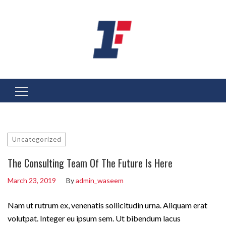
Search
for:
Uncategorized
The Consulting Team Of The Future Is Here
March 23, 2019
By
admin_waseem
Nam ut rutrum ex, venenatis sollicitudin urna. Aliquam erat
volutpat. Integer eu ipsum sem. Ut bibendum lacus